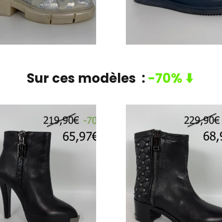
Sur ces modèles  : 
-70% ⬇️ 